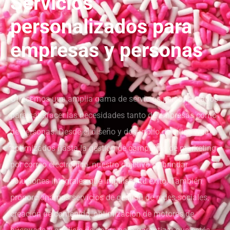
Servicios
personalizados para
empresas y personas
Ofrecemos una amplia gama de servicios personalizados
para satisfacer las necesidades tanto de empresas como
de personas. Desde el diseño y desarrollo de sitios web
optimizados hasta la gestión de campañas de marketing
por correo electrónico, nuestro objetivo es brindar
soluciones integrales que impulsen tu éxito. También
proporcionamos servicios de gestión de redes sociales,
creación de contenido, optimización de motores de