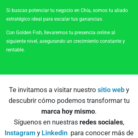
Si buscas potenciar tu negocio en
Chía
, somos tu
aliado
estratégico
ideal para escalar tus ganancias.
Con
Golden Fish
, llevaremos tu presencia online al
siguiente nivel, asegurando un
crecimiento constante
y
rentable.
Te invitamos a visitar nuestro
sitio web
y
descubrir cómo podemos transformar tu
marca hoy mismo
.
Síguenos en nuestras
redes sociales
,
Instagram
y
Linkedin
para conocer más de