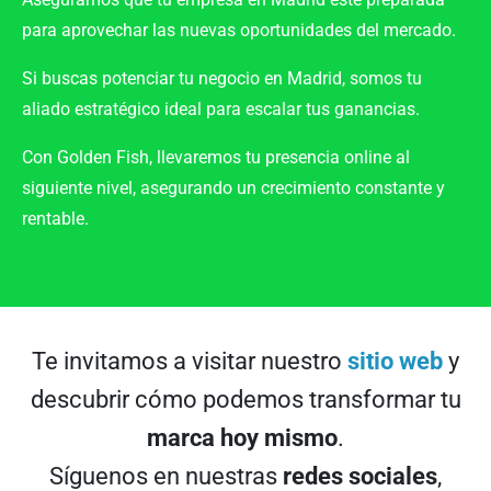
para aprovechar las
nuevas oportunidades del mercado
.
Si buscas potenciar tu negocio en
Madrid
, somos tu
aliado estratégico
ideal para escalar tus ganancias.
Con
Golden Fish
, llevaremos tu presencia online al
siguiente nivel, asegurando un
crecimiento constante
y
rentable.
Te invitamos a visitar nuestro
sitio web
y
descubrir cómo podemos transformar tu
marca hoy mismo
.
Síguenos en nuestras
redes sociales
,