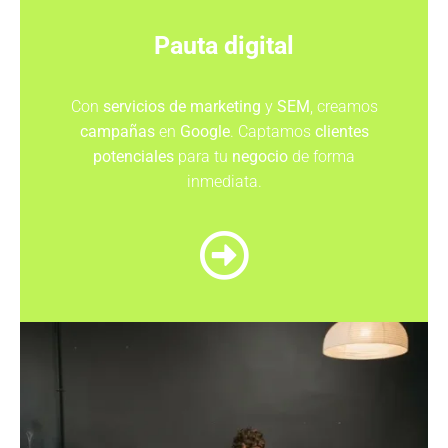
Pauta digital
Con
servicios de marketing
y
SEM
, creamos
campañas
en
Google
. Captamos
clientes
potenciales
para tu
negocio
de forma
inmediata.