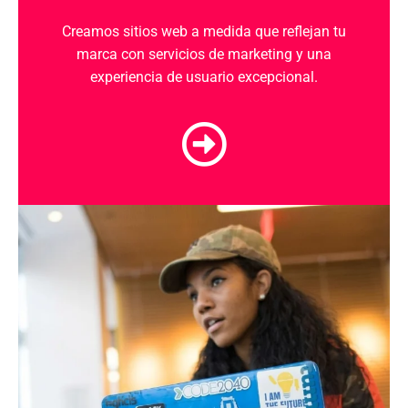
Creamos
sitios web
a medida que reflejan tu
marca
con
servicios de marketing
y una
experiencia de usuario
excepcional.