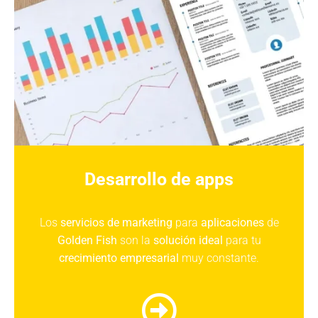
Desarrollo de apps
Los
servicios de marketing
para
aplicaciones
de
Golden Fish
son la
solución ideal
para tu
crecimiento empresarial
muy constante.