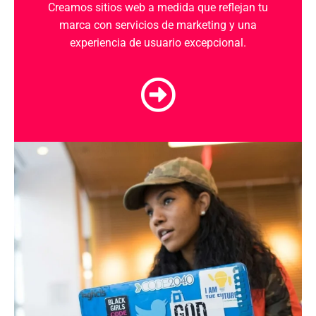
Creamos
sitios web
a medida que reflejan tu
marca
con
servicios de marketing
y una
experiencia de usuario
excepcional.