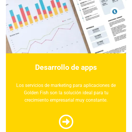
Desarrollo de apps
Los
servicios de marketing
para
aplicaciones
de
Golden Fish
son la
solución ideal
para tu
crecimiento empresarial
muy constante.